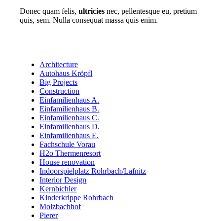
Donec quam felis,
ultricies
nec, pellentesque eu, pretium
quis, sem. Nulla consequat massa quis enim.
Architecture
Autohaus Kröpfl
Big Projects
Construction
Einfamilienhaus A.
Einfamilienhaus B.
Einfamilienhaus C.
Einfamilienhaus D.
Einfamilienhaus E.
Fachschule Vorau
H2o Thermenresort
House renovation
Indoorspielplatz Rohrbach/Lafnitz
Interior Design
Kernbichler
Kinderkrippe Rohrbach
Molzbachhof
Pierer