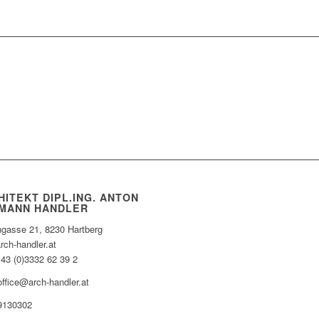
HITEKT DIPL.ING. ANTON
MANN HANDLER
ngasse 21, 8230 Hartberg
rch-handler.at
+43 (0)3332 62 39 2
office@arch-handler.at
9130302