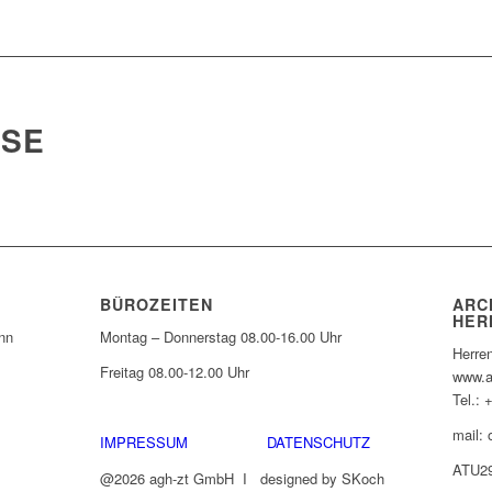
ASE
BÜROZEITEN
ARC
HER
nn
Montag – Donnerstag 08.00-16.00 Uhr
Herre
Freitag 08.00-12.00 Uhr
www.a
Tel.: 
mail: 
IMPRESSUM
DATENSCHUTZ
ATU2
@2026 agh-zt GmbH I designed by SKoch